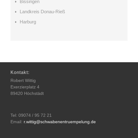
Bissingen
Landkreis Donau-Rieß
Harburg
Kontakt:
Robert Wittig
Exerzierplatz 4
89420 Höchstädt
Tel: 09074 / 95 72 21
Email:
r.wittig@schwabenentruempelung.de